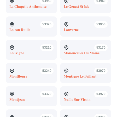
53950
53940
La Chapelle Anthenaise
Le Genest St Isle
53320
53950
Loiron Ruille
Louverne
53210
53170
Louvigne
Maisoncelles Du Maine
53240
53970
Montflours
Montigne Le Brillant
53320
53970
Montjean
Nuille Sur Vicoin