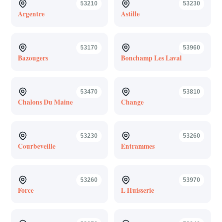
53210
53230
Argentre
Astille
53170
53960
Bazougers
Bonchamp Les Laval
53470
53810
Chalons Du Maine
Change
53230
53260
Courbeveille
Entrammes
53260
53970
Force
L Huisserie