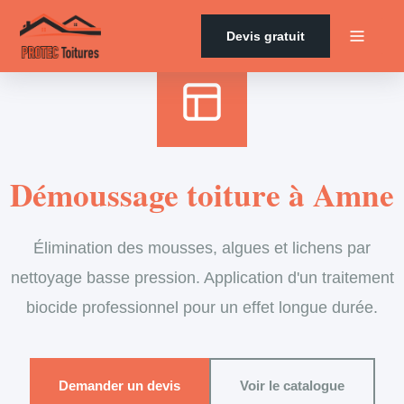
Accueil
›
Services
›
Couverture
›
Démoussage de toiture
Devis gratuit
Démoussage toiture à Amne
Élimination des mousses, algues et lichens par
nettoyage basse pression. Application d'un traitement
biocide professionnel pour un effet longue durée.
Demander un devis
Voir le catalogue