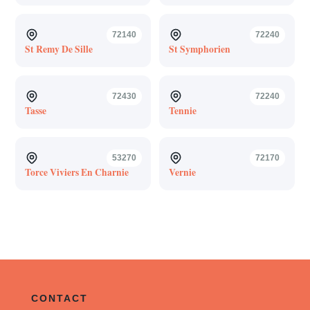
72140
72240
St Remy De Sille
St Symphorien
72430
72240
Tasse
Tennie
53270
72170
Torce Viviers En Charnie
Vernie
CONTACT