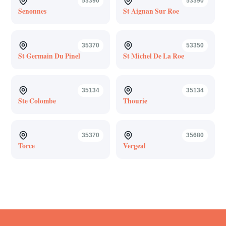
53390
53390
Senonnes
St Aignan Sur Roe
35370
53350
St Germain Du Pinel
St Michel De La Roe
35134
35134
Ste Colombe
Thourie
35370
35680
Torce
Vergeal