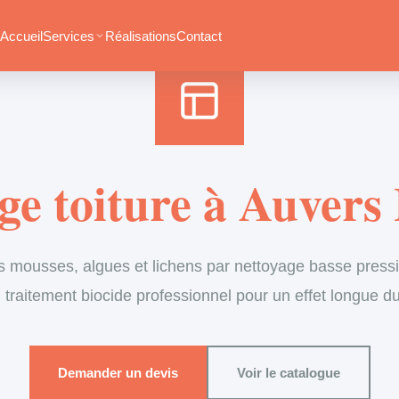
Accueil
›
Services
›
Couverture
›
Démoussage de toiture
Accueil
Services
Réalisations
Contact
e toiture à Auver
s mousses, algues et lichens par nettoyage basse pressi
 traitement biocide professionnel pour un effet longue d
Demander un devis
Voir le catalogue