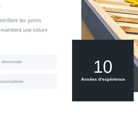
.
trôlent les points
maintient une toiture
10
e décennale
Années d'expérience
ersonnalisée