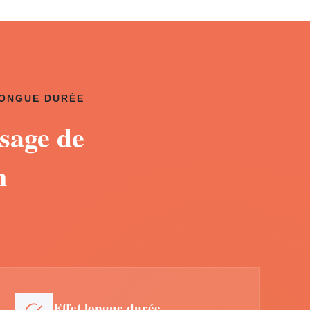
LONGUE DURÉE
sage de
n
Effet longue durée