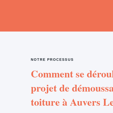
NOTRE PROCESSUS
Comment se déroul
projet de démouss
toiture à Auvers 