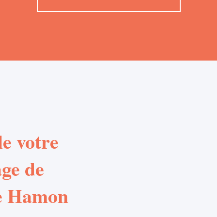
e votre
age de
Le Hamon