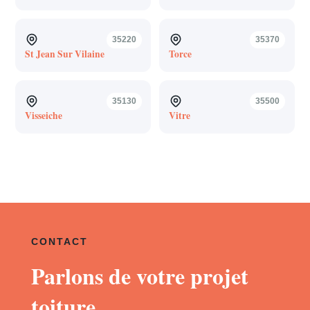
35220
35370
St Jean Sur Vilaine
Torce
35130
35500
Visseiche
Vitre
CONTACT
Parlons de votre projet
toiture