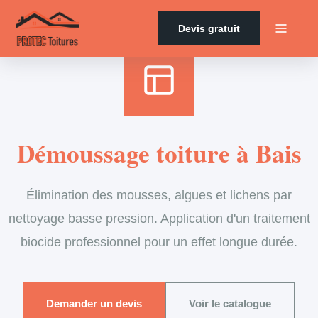
Accueil
›
Services
›
Couverture
›
Démoussage de toiture
Devis gratuit
Démoussage toiture à Bais
Élimination des mousses, algues et lichens par
nettoyage basse pression. Application d'un traitement
biocide professionnel pour un effet longue durée.
Demander un devis
Voir le catalogue