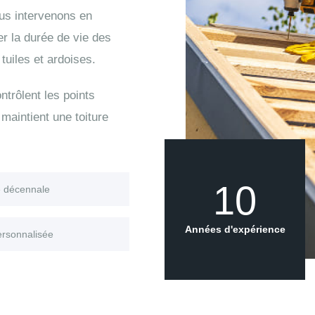
s intervenons en
er la durée de vie des
uiles et ardoises.
trôlent les points
maintient une toiture
10
e décennale
Années d'expérience
ersonnalisée