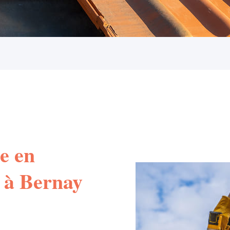
e en
 à Bernay
e