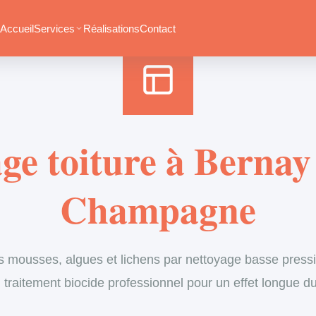
Accueil
›
Services
›
Couverture
›
Démoussage de toiture
Accueil
Services
Réalisations
Contact
e toiture à Berna
Champagne
s mousses, algues et lichens par nettoyage basse pressi
 traitement biocide professionnel pour un effet longue d