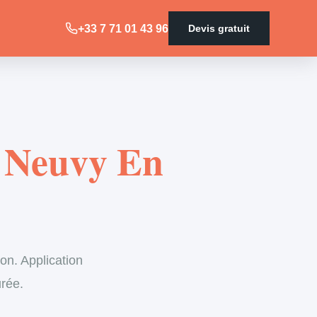
+33 7 71 01 43 96
Devis gratuit
y Neuvy En
on. Application
urée.