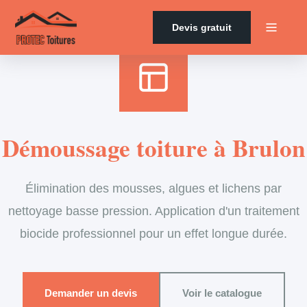
Accueil
›
Services
›
Couverture
›
Démoussage de toiture
Devis gratuit
Démoussage toiture à Brulon
Élimination des mousses, algues et lichens par
nettoyage basse pression. Application d'un traitement
biocide professionnel pour un effet longue durée.
Demander un devis
Voir le catalogue