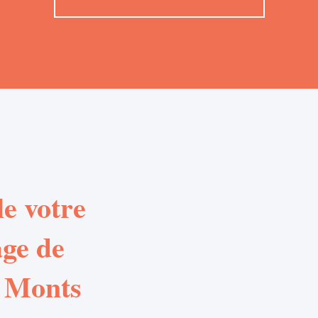
e votre
age de
s Monts