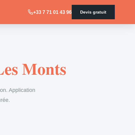
+33 7 71 01 43 96
Devis gratuit
Les Monts
on. Application
urée.