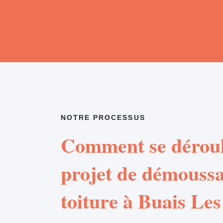
NOTRE PROCESSUS
Comment se déroul
projet de démouss
toiture à Buais Le