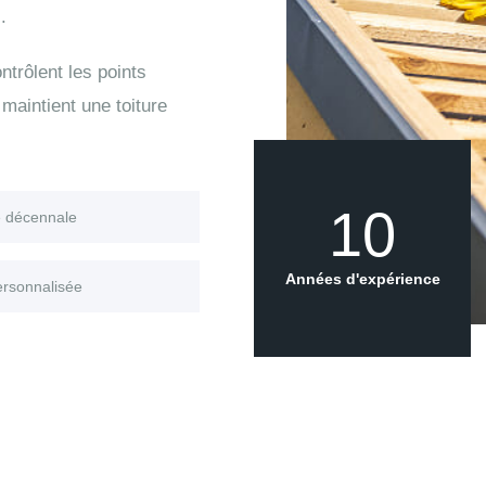
.
trôlent les points
maintient une toiture
10
e décennale
Années d'expérience
ersonnalisée