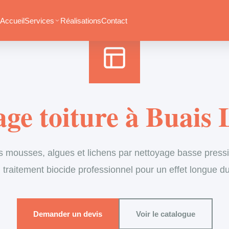
Accueil
›
Services
›
Couverture
›
Démoussage de toiture
Accueil
Services
Réalisations
Contact
ge toiture à Buais 
s mousses, algues et lichens par nettoyage basse pressi
 traitement biocide professionnel pour un effet longue d
Demander un devis
Voir le catalogue