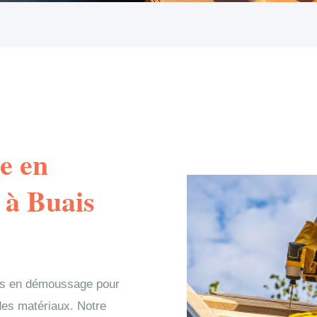
e en
 à Buais
ns en démoussage pour
e des matériaux. Notre