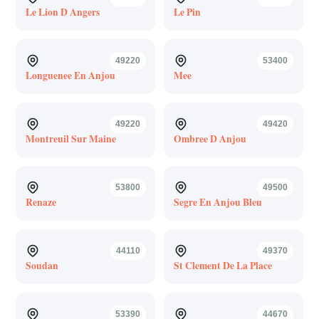
Le Lion D Angers
Le Pin
49220
53400
Longuenee En Anjou
Mee
49220
49420
Montreuil Sur Maine
Ombree D Anjou
53800
49500
Renaze
Segre En Anjou Bleu
44110
49370
Soudan
St Clement De La Place
53390
44670