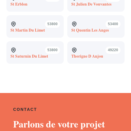
St Erblon
St Julien De Vouvantes
53800
53400
St Martin Du Limet
St Quentin Les Anges
53800
49220
St Saturnin Du Limet
Thorigne D Anjou
CONTACT
Parlons de votre projet