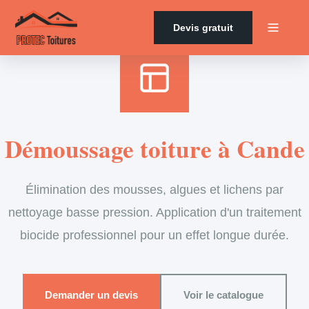
Accueil
›
Services
›
Couverture
›
Démoussage de toiture
Devis gratuit
Démoussage toiture à Cande
Élimination des mousses, algues et lichens par
nettoyage basse pression. Application d'un traitement
biocide professionnel pour un effet longue durée.
Demander un devis
Voir le catalogue