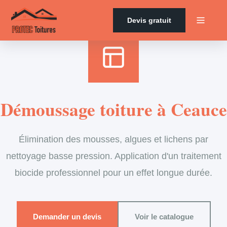
Accueil
›
Services
›
Couverture
›
Démoussage de toiture
Devis gratuit
Démoussage toiture à Ceauce
Élimination des mousses, algues et lichens par
nettoyage basse pression. Application d'un traitement
biocide professionnel pour un effet longue durée.
Demander un devis
Voir le catalogue