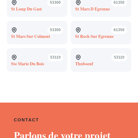
53300
61350
St Loup Du Gast
St Mars D Egrenne
53300
61350
St Mars Sur Colmont
St Roch Sur Egrenne
53110
53110
Ste Marie Du Bois
Thuboeuf
CONTACT
Parlons de votre projet