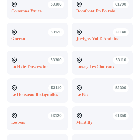
53300
61700
Couesmes Vauce
Domfront En Poiraie
53120
61140
Gorron
Juvigny Val D Andaine
53300
53110
La Haie Traversaine
Lassay Les Chateaux
53110
53300
Le Housseau Bretignolles
Le Pas
53120
61350
Lesbois
Mantilly