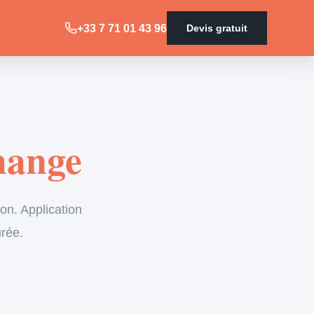
+33 7 71 01 43 96
Devis gratuit
hange
on. Application
urée.