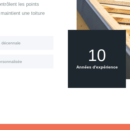
trôlent les points
maintient une toiture
e décennale
10
ersonnalisée
Années d'expérience