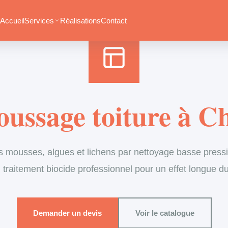
Accueil
›
Services
›
Couverture
›
Démoussage de toiture
Accueil
Services
Réalisations
Contact
ussage toiture à C
s mousses, algues et lichens par nettoyage basse pressi
 traitement biocide professionnel pour un effet longue d
Demander un devis
Voir le catalogue