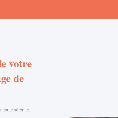
e votre
age de
 toute sérénité.