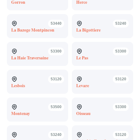
Gorron
Herce
53440
53240
La Bazoge Montpincon
La Bigottiere
53300
53300
La Haie Traversaine
Le Pas
53120
53120
Lesbois
Levare
53500
53300
Montenay
Oisseau
53240
53120