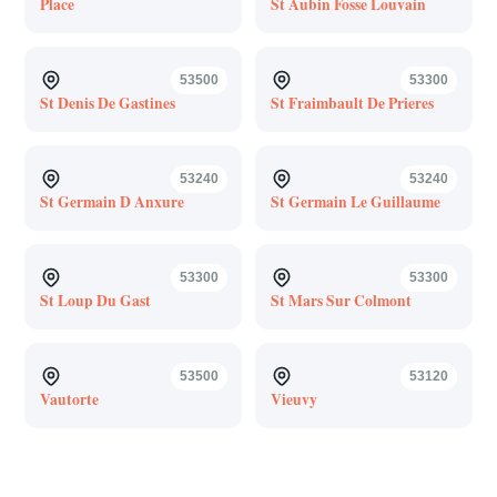
Place
St Aubin Fosse Louvain
53500
53300
St Denis De Gastines
St Fraimbault De Prieres
53240
53240
St Germain D Anxure
St Germain Le Guillaume
53300
53300
St Loup Du Gast
St Mars Sur Colmont
53500
53120
Vautorte
Vieuvy