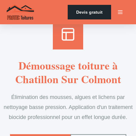
Accueil
›
Services
›
Couverture
›
Démoussage de toiture
Devis gratuit
Démoussage toiture à
Chatillon Sur Colmont
Élimination des mousses, algues et lichens par
nettoyage basse pression. Application d'un traitement
biocide professionnel pour un effet longue durée.