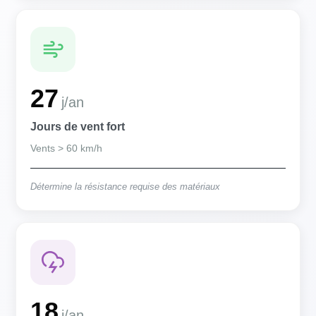
27
j/an
Jours de vent fort
Vents > 60 km/h
Détermine la résistance requise des matériaux
18
j/an