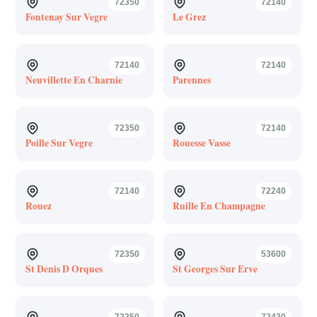
72350
72140
Fontenay Sur Vegre
Le Grez
72140
72140
Neuvillette En Charnie
Parennes
72350
72140
Poille Sur Vegre
Rouesse Vasse
72140
72240
Rouez
Ruille En Champagne
72350
53600
St Denis D Orques
St Georges Sur Erve
72350
72430