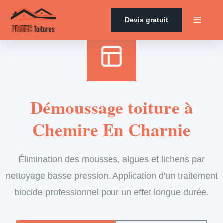
Accueil
›
Services
›
Couverture
›
Démoussage de toiture
Devis gratuit
Démoussage toiture à
Chemire En Charnie
Élimination des mousses, algues et lichens par
nettoyage basse pression. Application d'un traitement
biocide professionnel pour un effet longue durée.