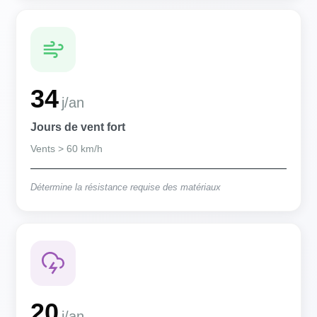
34
j/an
Jours de vent fort
Vents > 60 km/h
Détermine la résistance requise des matériaux
20
j/an