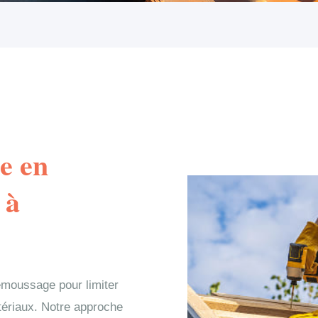
e en
 à
émoussage pour limiter
atériaux. Notre approche