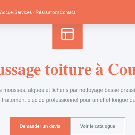
Accueil
›
Services
›
Couverture
›
Démoussage de toiture
Accueil
Services
Réalisations
Contact
ssage toiture à Cou
s mousses, algues et lichens par nettoyage basse pressi
 traitement biocide professionnel pour un effet longue d
Demander un devis
Voir le catalogue