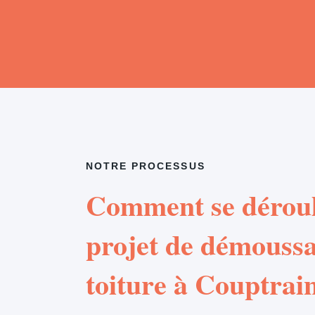
NOTRE PROCESSUS
Comment se déroul
projet de démouss
toiture à Couptrai