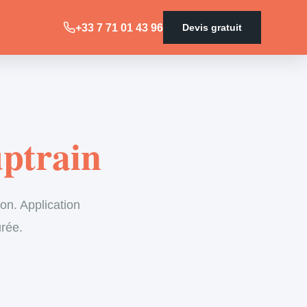
+33 7 71 01 43 96
Devis gratuit
ptrain
on. Application
urée.