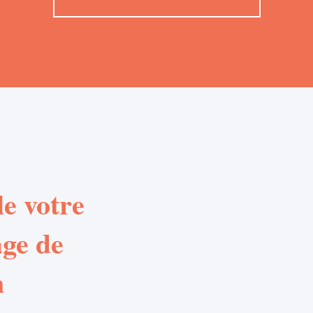
e votre
age de
n