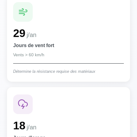
29
j/an
Jours de vent fort
Vents > 60 km/h
Détermine la résistance requise des matériaux
18
j/an