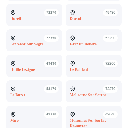
72270
49430
Dureil
Durtal
72350
53290
Fontenay Sur Vegre
Grez En Bouere
49430
72200
Huille Lezigne
Le Bailleul
53170
72270
Le Buret
Malicorne Sur Sarthe
49330
49640
Mire
Morannes Sur Sarthe
Daumeray