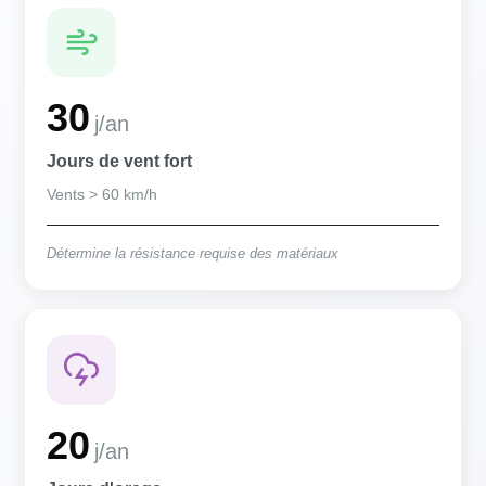
30
j/an
Jours de vent fort
Vents > 60 km/h
Détermine la résistance requise des matériaux
20
j/an