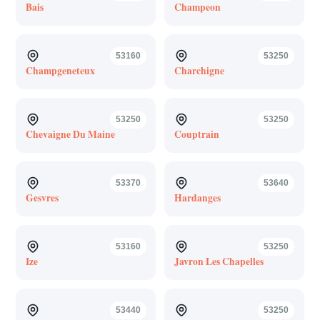
Bais
Champeon
53160
53250
Champgeneteux
Charchigne
53250
53250
Chevaigne Du Maine
Couptrain
53370
53640
Gesvres
Hardanges
53160
53250
Ize
Javron Les Chapelles
53440
53250