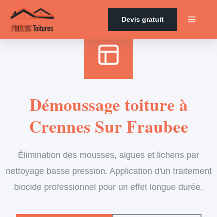
Accueil
›
Services
›
Couverture
›
Démoussage de toiture
Devis gratuit
Démoussage toiture à
Crennes Sur Fraubee
Élimination des mousses, algues et lichens par
nettoyage basse pression. Application d'un traitement
biocide professionnel pour un effet longue durée.