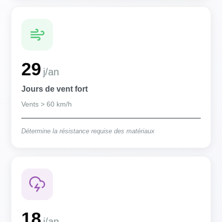
29
j/an
Jours de vent fort
Vents > 60 km/h
Détermine la résistance requise des matériaux
18
j/an