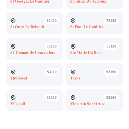
St Georges Le Gaultier
St Julien Du Terroux
61410
72130
St Ouen Le Brisoult
St Paul Le Gaultier
53160
53110
St Thomas De Courceriers
Ste Marie Du Bois
53110
53160
Thuboeuf
Trans
53250
53160
Villepail
Vimartin Sur Orthe