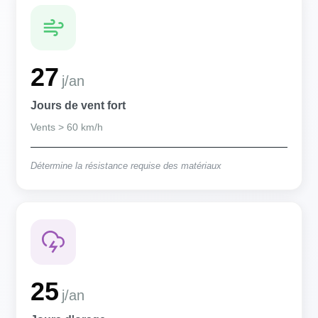
27
j/an
Jours de vent fort
Vents > 60 km/h
Détermine la résistance requise des matériaux
25
j/an