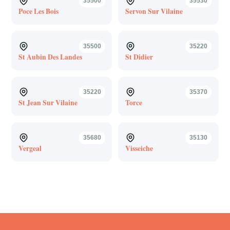
35500
35530
Poce Les Bois
Servon Sur Vilaine
35500
35220
St Aubin Des Landes
St Didier
35220
35370
St Jean Sur Vilaine
Torce
35680
35130
Vergeal
Visseiche