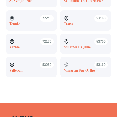
St Symphorien
St Thomas De Courceriers
72240
53160
Tennie
Trans
72170
53700
Vernie
Villaines La Juhel
53250
53160
Villepail
Vimartin Sur Orthe