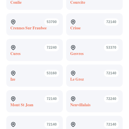
Conlie
Courcite
53700
72140
Crennes Sur Fraubee
Crisse
72240
53370
Cures
Gesvres
53160
72140
Ize
Le Grez
72140
72240
Mont St Jean
Neuvillalais
72140
72140