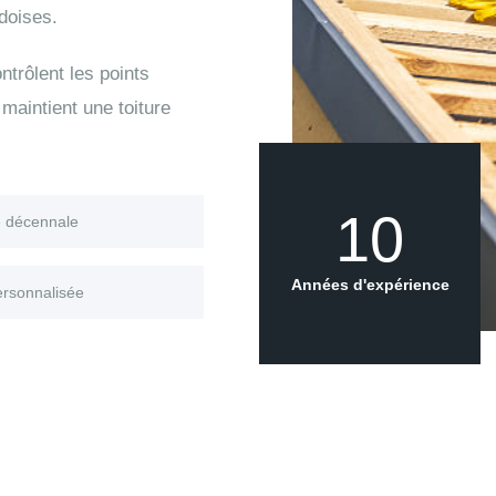
doises.
trôlent les points
maintient une toiture
10
e décennale
Années d'expérience
ersonnalisée