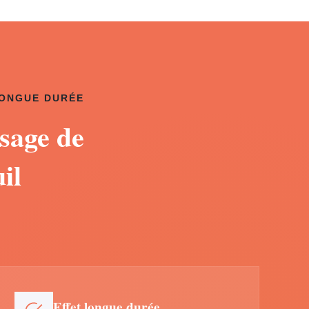
LONGUE DURÉE
sage de
il
Effet longue durée