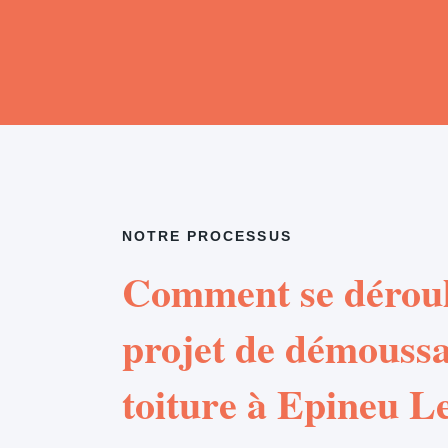
NOTRE PROCESSUS
Comment se déroul
projet de démouss
toiture à Epineu L