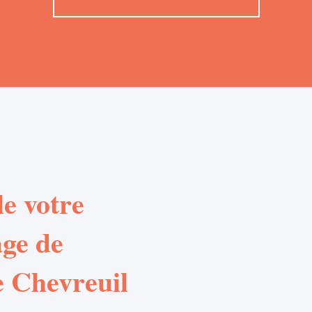
e votre
age de
e Chevreuil