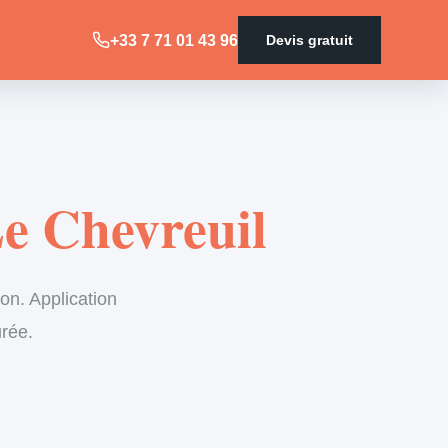
+33 7 71 01 43 96
Devis gratuit
e Chevreuil
on. Application
urée.