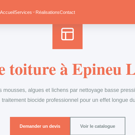
Accueil
›
Services
›
Couverture
›
Démoussage de toiture
Accueil
Services
Réalisations
Contact
 toiture à Epineu L
s mousses, algues et lichens par nettoyage basse pressi
 traitement biocide professionnel pour un effet longue d
Demander un devis
Voir le catalogue