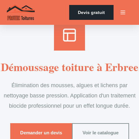
Accueil
›
Services
›
Couverture
›
Démoussage de toiture
Devis gratuit
Démoussage toiture à Erbree
Élimination des mousses, algues et lichens par
nettoyage basse pression. Application d'un traitement
biocide professionnel pour un effet longue durée.
Demander un devis
Voir le catalogue