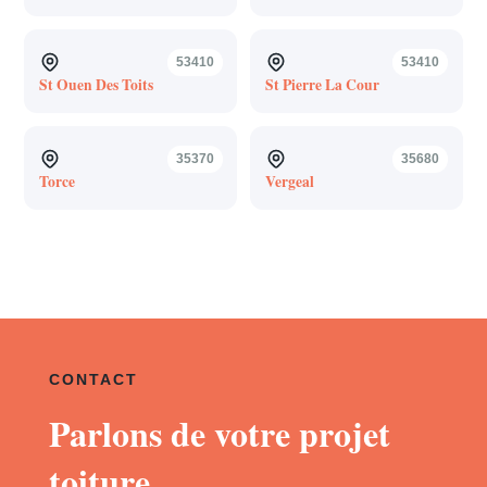
53410
53410
St Ouen Des Toits
St Pierre La Cour
35370
35680
Torce
Vergeal
CONTACT
Parlons de votre projet
toiture