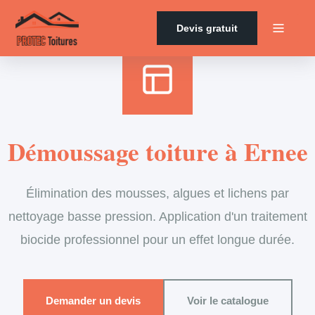
Accueil
›
Services
›
Couverture
›
Démoussage de toiture
Devis gratuit
Démoussage toiture à Ernee
Élimination des mousses, algues et lichens par
nettoyage basse pression. Application d'un traitement
biocide professionnel pour un effet longue durée.
Demander un devis
Voir le catalogue