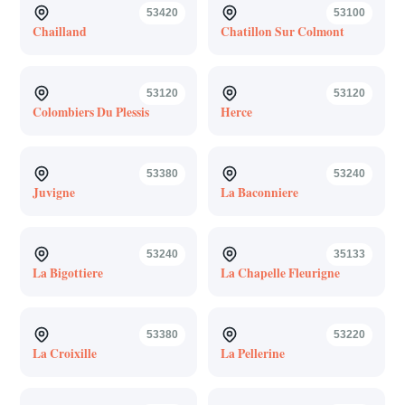
53420
53100
Chailland
Chatillon Sur Colmont
53120
53120
Colombiers Du Plessis
Herce
53380
53240
Juvigne
La Baconniere
53240
35133
La Bigottiere
La Chapelle Fleurigne
53380
53220
La Croixille
La Pellerine