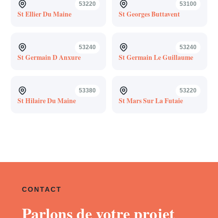
53220
53100
St Ellier Du Maine
St Georges Buttavent
53240
53240
St Germain D Anxure
St Germain Le Guillaume
53380
53220
St Hilaire Du Maine
St Mars Sur La Futaie
CONTACT
Parlons de votre projet