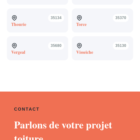
35134
35370
Thourie
Torce
35680
35130
Vergeal
Visseiche
CONTACT
Parlons de votre projet
toiture