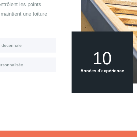
trôlent les points
maintient une toiture
e décennale
10
ersonnalisée
Années d'expérience