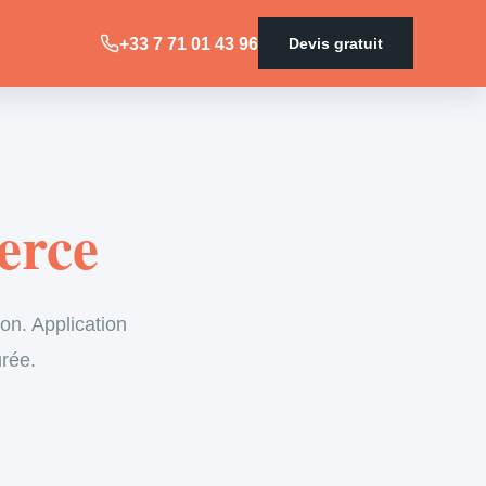
+33 7 71 01 43 96
Devis gratuit
erce
on. Application
urée.