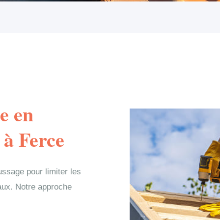
e en
 à Ferce
ssage pour limiter les
iaux. Notre approche