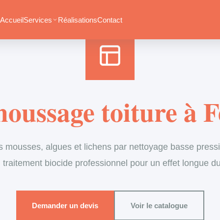
Accueil
›
Services
›
Couverture
›
Démoussage de toiture
Accueil
Services
Réalisations
Contact
oussage toiture à F
s mousses, algues et lichens par nettoyage basse pressi
 traitement biocide professionnel pour un effet longue d
Demander un devis
Voir le catalogue