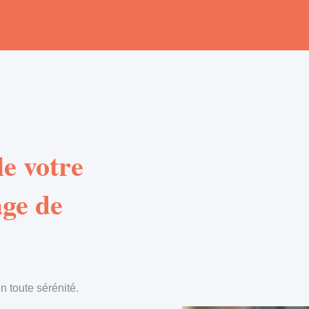
e votre
age de
 toute sérénité.