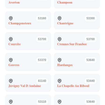
Averton
Champeon
53160
53300
Champgeneteux
Chantrigne
53700
53700
Courcite
Crennes Sur Fraubee
53370
53640
Gesvres
Hardanges
61140
53440
Juvigny Val D Andaine
La Chapelle Au Riboul
53110
53640