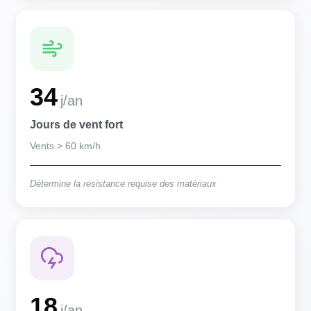
34
j/an
Jours de vent fort
Vents > 60 km/h
Détermine la résistance requise des matériaux
18
j/an