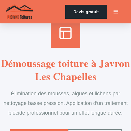
Accueil
›
Services
›
Couverture
›
Démoussage de toiture
Devis gratuit
Démoussage toiture à Javron
Les Chapelles
Élimination des mousses, algues et lichens par
nettoyage basse pression. Application d'un traitement
biocide professionnel pour un effet longue durée.