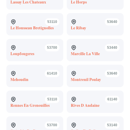
Lassay Les Chateaux
Le Horps
53110
53640
Le Housseau Bretignolles
Le Ribay
53700
53440
Loupfougeres
Marcille La Ville
61410
53640
Mehoudin
Montreuil Poulay
53110
61140
Rennes En Grenouilles
Rives D Andaine
53700
53140