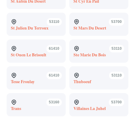
St Aubin Du Desert
St Cyr En Pail
53110
53700
St Julien Du Terroux
St Mars Du Desert
61410
53110
St Ouen Le Brisoult
Ste Marie Du Bois
61410
53110
Tesse Froulay
Thuboeuf
53160
53700
Trans
Villaines La Juhel