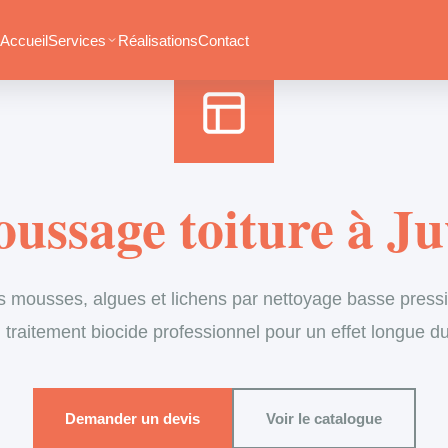
Accueil
›
Services
›
Couverture
›
Démoussage de toiture
Accueil
Services
Réalisations
Contact
ussage toiture à Ju
s mousses, algues et lichens par nettoyage basse pressi
 traitement biocide professionnel pour un effet longue d
Demander un devis
Voir le catalogue