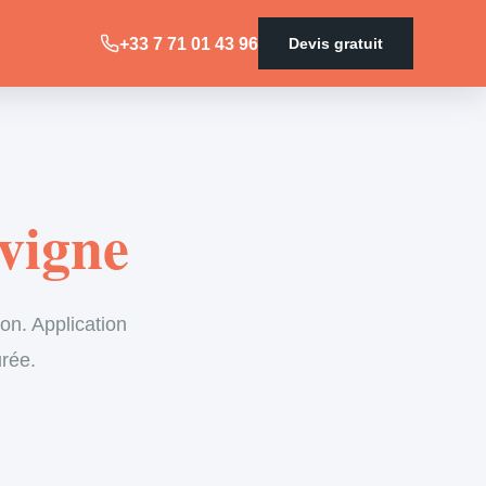
+33 7 71 01 43 96
Devis gratuit
vigne
on. Application
urée.