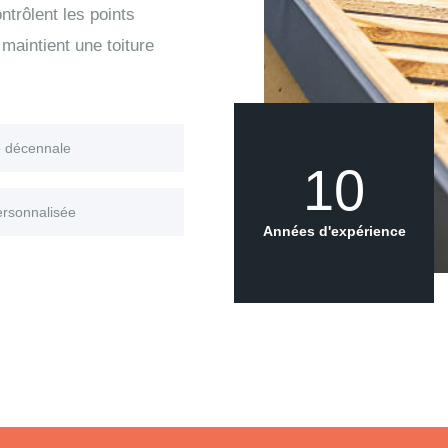
trôlent les points
maintient une toiture
e décennale
10
ersonnalisée
Années d'expérience