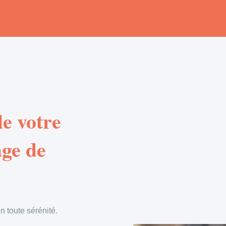
e votre
age de
 toute sérénité.