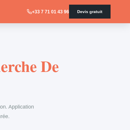
+33 7 71 01 43 96
Devis gratuit
uerche De
on. Application
urée.