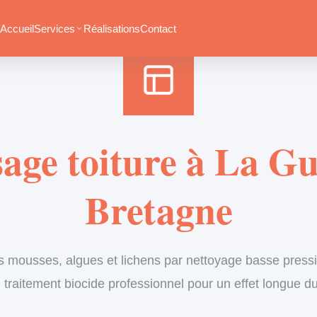
Accueil
›
Services
›
Couverture
›
Démoussage de toiture
Accueil
Services
Réalisations
Contact
ge toiture à La G
Bretagne
s mousses, algues et lichens par nettoyage basse pressi
 traitement biocide professionnel pour un effet longue d