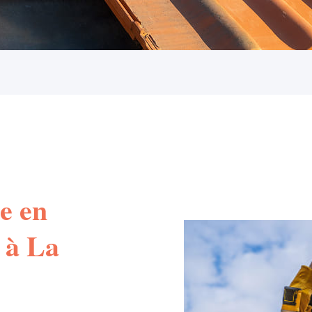
e en
 à La