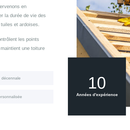
tervenons en
er la durée de vie des
uiles et ardoises.
trôlent les points
maintient une toiture
10
e décennale
Années d'expérience
ersonnalisée