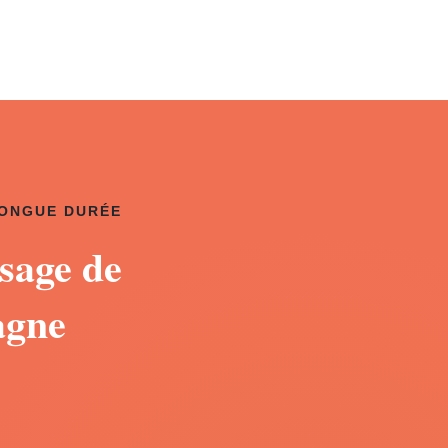
LONGUE DURÉE
sage de
agne