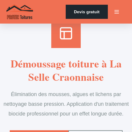
Accueil
›
Services
›
Couverture
›
Démoussage de toiture
Devis gratuit
Démoussage toiture à La
Selle Craonnaise
Élimination des mousses, algues et lichens par
nettoyage basse pression. Application d'un traitement
biocide professionnel pour un effet longue durée.