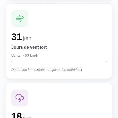
31
j/an
Jours de vent fort
Vents > 60 km/h
Détermine la résistance requise des matériaux
18
j/an