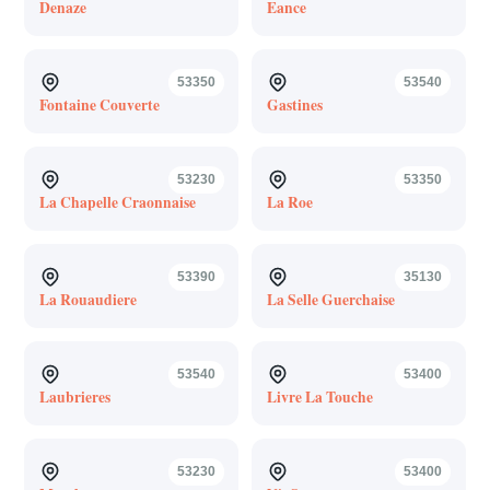
Denaze
Eance
53350
53540
Fontaine Couverte
Gastines
53230
53350
La Chapelle Craonnaise
La Roe
53390
35130
La Rouaudiere
La Selle Guerchaise
53540
53400
Laubrieres
Livre La Touche
53230
53400