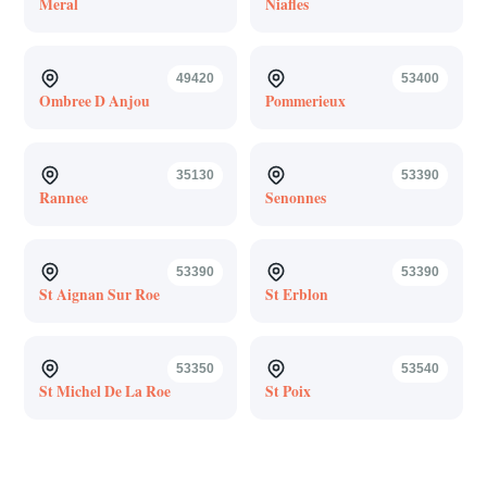
Meral
Niafles
49420
53400
Ombree D Anjou
Pommerieux
35130
53390
Rannee
Senonnes
53390
53390
St Aignan Sur Roe
St Erblon
53350
53540
St Michel De La Roe
St Poix