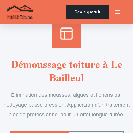
Accueil
›
Services
›
Couverture
›
Démoussage de toiture
Devis gratuit
Démoussage toiture à Le
Bailleul
Élimination des mousses, algues et lichens par
nettoyage basse pression. Application d'un traitement
biocide professionnel pour un effet longue durée.