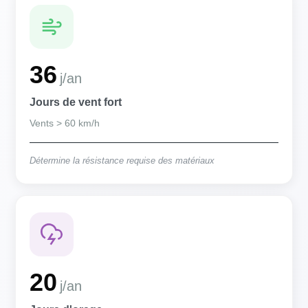
36
j/an
Jours de vent fort
Vents > 60 km/h
Détermine la résistance requise des matériaux
20
j/an