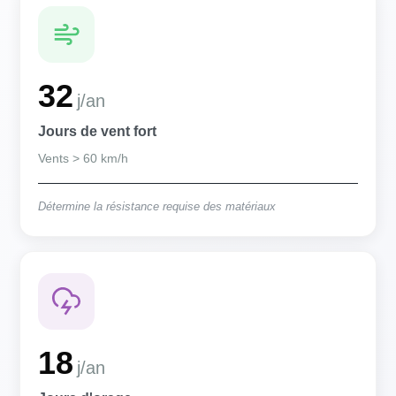
32
j/an
Jours de vent fort
Vents > 60 km/h
Détermine la résistance requise des matériaux
18
j/an