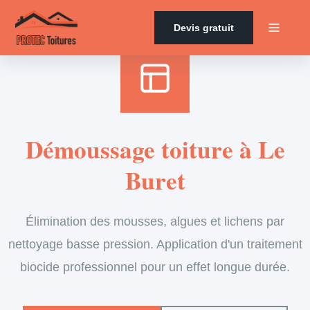
Accueil
›
Services
›
Couverture
›
Démoussage de toiture
Devis gratuit
Démoussage toiture à Le
Buret
Élimination des mousses, algues et lichens par
nettoyage basse pression. Application d'un traitement
biocide professionnel pour un effet longue durée.