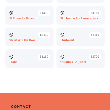
61410
53160
St Ouen Le Brisoult
St Thomas De Courceriers
53110
53110
Ste Marie Du Bois
Thuboeuf
53160
53700
Trans
Villaines La Juhel
CONTACT