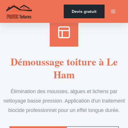
Accueil
›
Services
›
Couverture
›
Démoussage de toiture
Devis gratuit
Démoussage toiture à Le
Ham
Élimination des mousses, algues et lichens par
nettoyage basse pression. Application d'un traitement
biocide professionnel pour un effet longue durée.