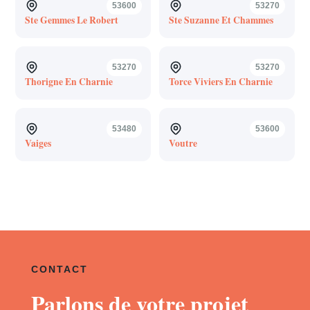
53600
53270
Ste Gemmes Le Robert
Ste Suzanne Et Chammes
53270
53270
Thorigne En Charnie
Torce Viviers En Charnie
53480
53600
Vaiges
Voutre
CONTACT
Parlons de votre projet