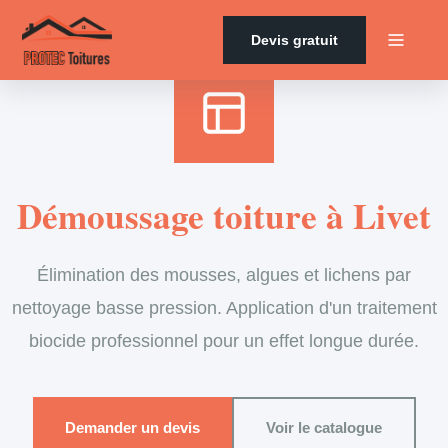
Accueil
›
Services
›
Couverture
›
Démoussage de toiture
Devis gratuit
Démoussage toiture à Livet
Élimination des mousses, algues et lichens par
nettoyage basse pression. Application d'un traitement
biocide professionnel pour un effet longue durée.
Demander un devis
Voir le catalogue