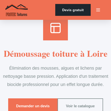
Accueil
›
Services
›
Couverture
›
Démoussage de toiture
Devis gratuit
Démoussage toiture à Loire
Élimination des mousses, algues et lichens par
nettoyage basse pression. Application d'un traitement
biocide professionnel pour un effet longue durée.
Demander un devis
Voir le catalogue