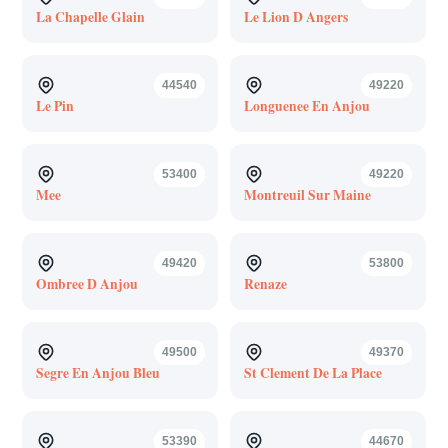
La Chapelle Glain
Le Lion D Angers
44540
49220
Le Pin
Longuenee En Anjou
53400
49220
Mee
Montreuil Sur Maine
49420
53800
Ombree D Anjou
Renaze
49500
49370
Segre En Anjou Bleu
St Clement De La Place
53390
44670