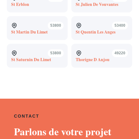
St Erblon
St Julien De Vouvantes
53800
53400
St Martin Du Limet
St Quentin Les Anges
53800
49220
St Saturnin Du Limet
Thorigne D Anjou
CONTACT
Parlons de votre projet