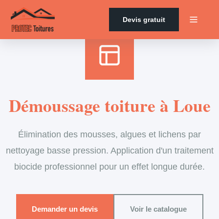
Accueil
›
Services
›
Couverture
›
Démoussage de toiture
Devis gratuit
Démoussage toiture à Loue
Élimination des mousses, algues et lichens par
nettoyage basse pression. Application d'un traitement
biocide professionnel pour un effet longue durée.
Demander un devis
Voir le catalogue