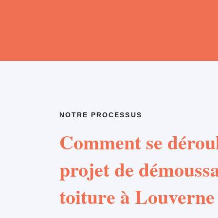
NOTRE PROCESSUS
Comment se déroul
projet de démouss
toiture à Louverne