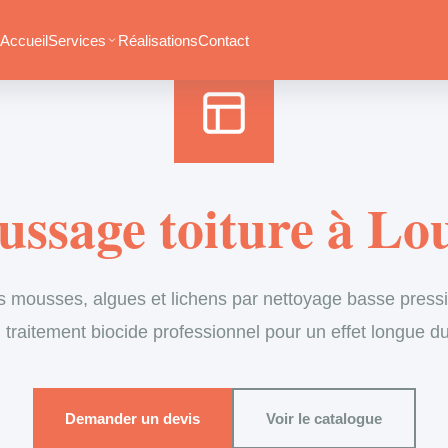
Accueil
›
Services
›
Couverture
›
Démoussage de toiture
Accueil
Services
Réalisations
Contact
ssage toiture à Lo
s mousses, algues et lichens par nettoyage basse pressi
 traitement biocide professionnel pour un effet longue d
Demander un devis
Voir le catalogue