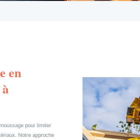
e en
 à
moussage pour limiter
atériaux. Notre approche