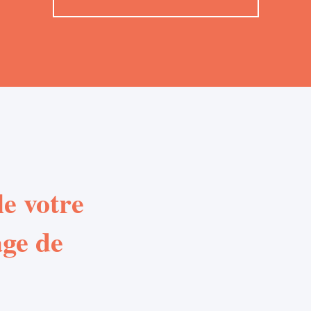
e votre
age de