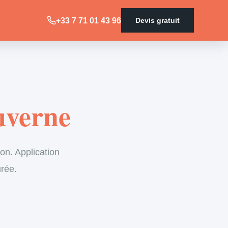
+33 7 71 01 43 96
Devis gratuit
uverne
on. Application
urée.