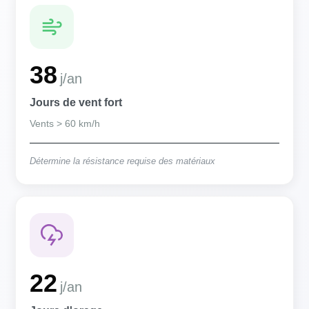
38
j/an
Jours de vent fort
Vents > 60 km/h
Détermine la résistance requise des matériaux
22
j/an