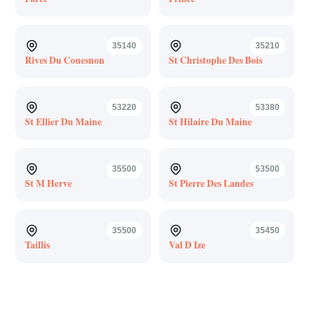
35140
35210
Rives Du Couesnon
St Christophe Des Bois
53220
53380
St Ellier Du Maine
St Hilaire Du Maine
35500
53500
St M Herve
St Pierre Des Landes
35500
35450
Taillis
Val D Ize