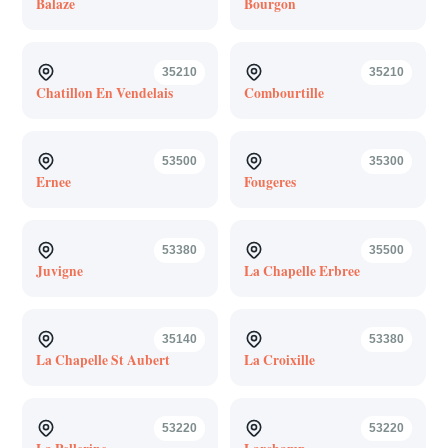
Balaze
Bourgon
35210
35210
Chatillon En Vendelais
Combourtille
53500
35300
Ernee
Fougeres
53380
35500
Juvigne
La Chapelle Erbree
35140
53380
La Chapelle St Aubert
La Croixille
53220
53220