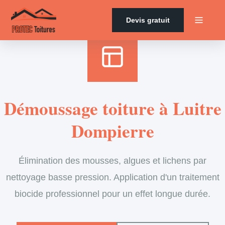
Accueil
›
Services
›
Couverture
›
Démoussage de toiture
Devis gratuit
Démoussage toiture à Luitre
Dompierre
Élimination des mousses, algues et lichens par
nettoyage basse pression. Application d'un traitement
biocide professionnel pour un effet longue durée.