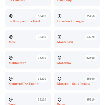
La Pellerine
Larchamp
53410
35450
Le Bourgneuf La Foret
Livre Sur Changeon
35450
53220
Mece
Montaudin
35210
53500
Montautour
Montenay
35210
35500
Montreuil Des Landes
Montreuil Sous Perouse
35210
35210
Parce
Prince