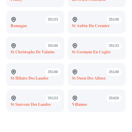
35133
35140
Romagne
St Aubin Du Cormier
35140
35133
St Christophe De Valains
St Germain En Cogles
35140
35140
St Hilaire Des Landes
St Ouen Des Alleux
35133
35420
St Sauveur Des Landes
Villamee