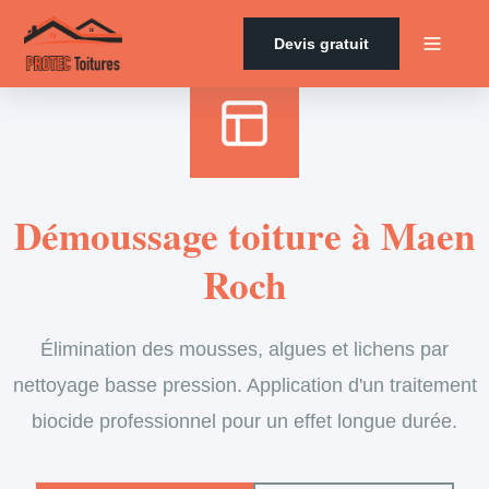
Accueil
›
Services
›
Couverture
›
Démoussage de toiture
Devis gratuit
Démoussage toiture à Maen
Roch
Élimination des mousses, algues et lichens par
nettoyage basse pression. Application d'un traitement
biocide professionnel pour un effet longue durée.