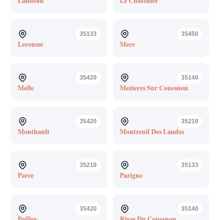
Landean
Le Chatellier
35133
35450
Lecousse
Mece
35420
35140
Melle
Mezieres Sur Couesnon
35420
35210
Monthault
Montreuil Des Landes
35210
35133
Parce
Parigne
35420
35140
Poilley
Rives Du Couesnon