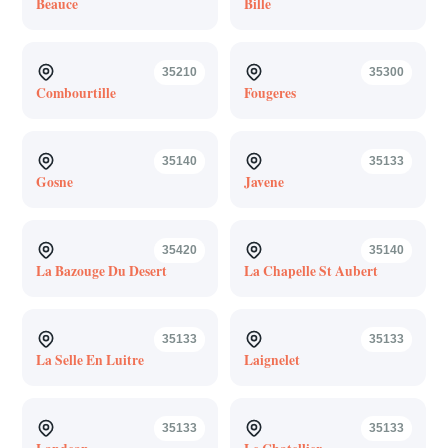
Beauce
Bille
35210
35300
Combourtille
Fougeres
35140
35133
Gosne
Javene
35420
35140
La Bazouge Du Desert
La Chapelle St Aubert
35133
35133
La Selle En Luitre
Laignelet
35133
35133