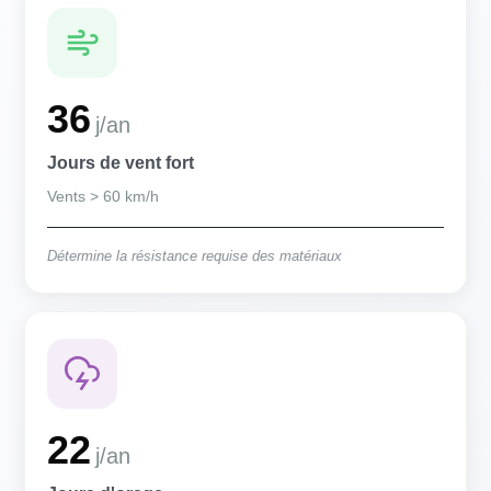
36
j/an
Jours de vent fort
Vents > 60 km/h
Détermine la résistance requise des matériaux
22
j/an