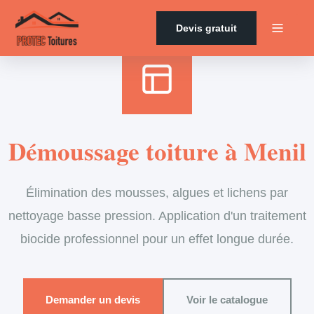
Accueil
›
Services
›
Couverture
›
Démoussage de toiture
Devis gratuit
Démoussage toiture à Menil
Élimination des mousses, algues et lichens par
nettoyage basse pression. Application d'un traitement
biocide professionnel pour un effet longue durée.
Demander un devis
Voir le catalogue