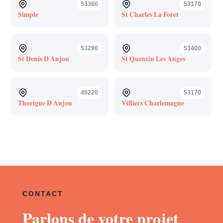
53360
53170
Simple
St Charles La Foret
53290
53400
St Denis D Anjou
St Quentin Les Anges
49220
53170
Thorigne D Anjou
Villiers Charlemagne
CONTACT
Parlons de votre projet