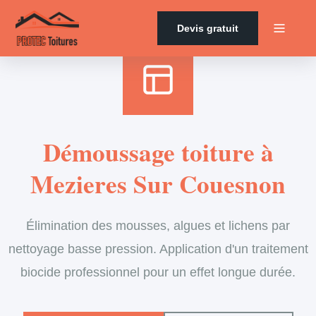
Accueil
›
Services
›
Couverture
›
Démoussage de toiture
Devis gratuit
Démoussage toiture à
Mezieres Sur Couesnon
Élimination des mousses, algues et lichens par
nettoyage basse pression. Application d'un traitement
biocide professionnel pour un effet longue durée.