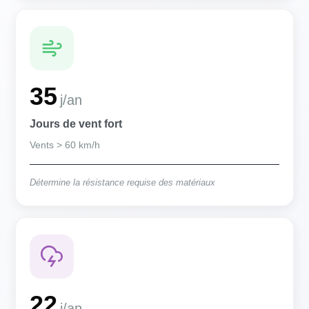
35
j/an
Jours de vent fort
Vents > 60 km/h
Détermine la résistance requise des matériaux
22
j/an