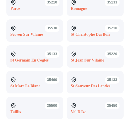
35210
35133
Parce
Romagne
35530
35210
Servon Sur Vilaine
St Christophe Des Bois
35133
35220
St Germain En Cogles
St Jean Sur Vilaine
35460
35133
St Marc Le Blanc
St Sauveur Des Landes
35500
35450
Taillis
Val D Ize