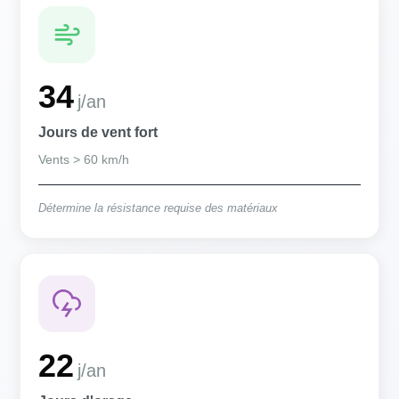
34
j/an
Jours de vent fort
Vents > 60 km/h
Détermine la résistance requise des matériaux
22
j/an