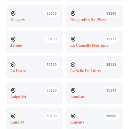
35300
53190
Fougeres
Fougerolles Du Plessis
35133
35133
Javene
La Chapelle Fleurigne
53190
35133
La Doree
La Selle En Luitre
35133
35133
Laignelet
Landean
53190
50600
Landivy
Lapenty