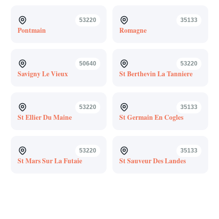
53220
35133
Pontmain
Romagne
50640
53220
Savigny Le Vieux
St Berthevin La Tanniere
53220
35133
St Ellier Du Maine
St Germain En Cogles
53220
35133
St Mars Sur La Futaie
St Sauveur Des Landes