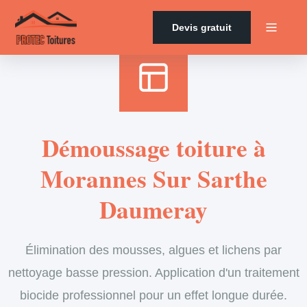
Accueil
›
Services
›
Couverture
›
Démoussage de toiture
Devis gratuit
Démoussage toiture à
Morannes Sur Sarthe
Daumeray
Élimination des mousses, algues et lichens par
nettoyage basse pression. Application d'un traitement
biocide professionnel pour un effet longue durée.