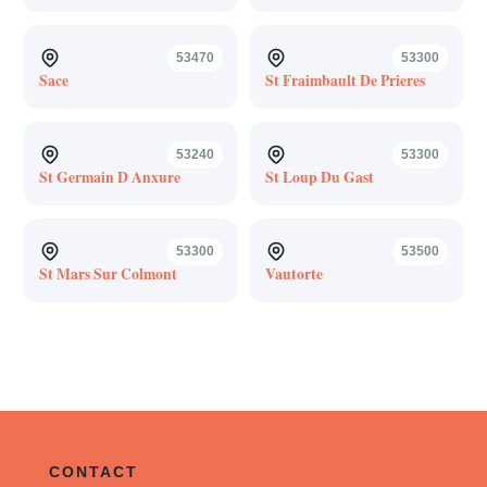
53470
53300
Sace
St Fraimbault De Prieres
53240
53300
St Germain D Anxure
St Loup Du Gast
53300
53500
St Mars Sur Colmont
Vautorte
CONTACT