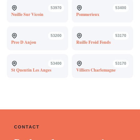
53970
53400
Nuille Sur Vicoin
Pommerieux
53200
53170
Pree D Anjou
Ruille Froid Fonds
53400
53170
St Quentin Les Anges
Villiers Charlemagne
CONTACT