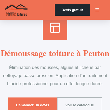
Accueil
›
Services
›
Couverture
›
Démoussage de toiture
Devis gratuit
Démoussage toiture à Peuton
Élimination des mousses, algues et lichens par
nettoyage basse pression. Application d'un traitement
biocide professionnel pour un effet longue durée.
Demander un devis
Voir le catalogue