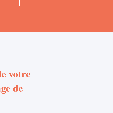
e votre
age de