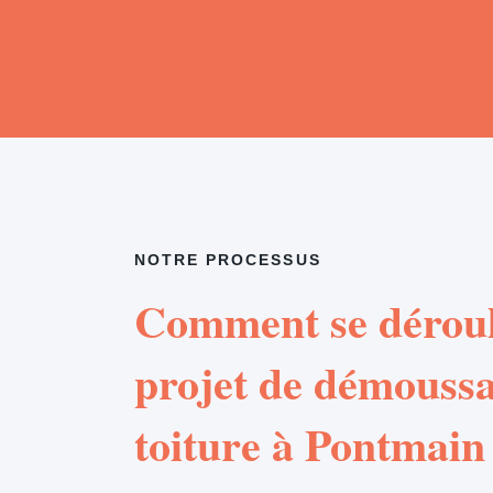
NOTRE PROCESSUS
Comment se déroul
projet de démouss
toiture à Pontmain