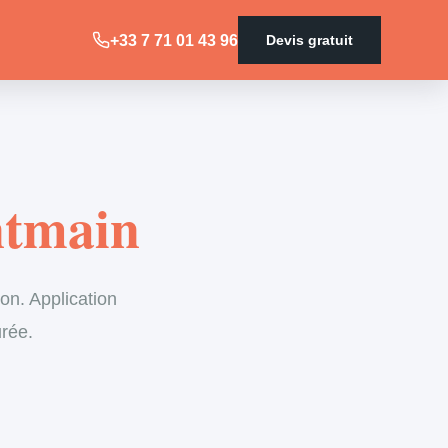
+33 7 71 01 43 96
Devis gratuit
ntmain
on. Application
urée.