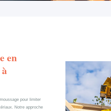
e en
 à
moussage pour limiter
atériaux. Notre approche