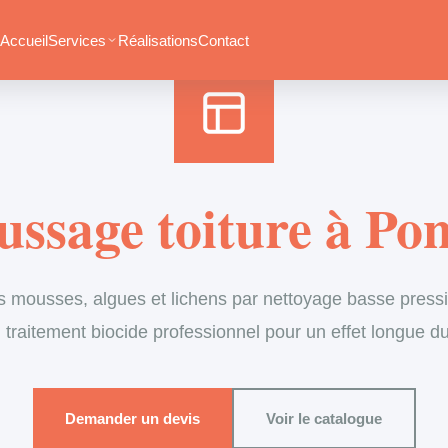
Accueil
›
Services
›
Couverture
›
Démoussage de toiture
Accueil
Services
Réalisations
Contact
ssage toiture à Po
s mousses, algues et lichens par nettoyage basse pressi
 traitement biocide professionnel pour un effet longue d
Demander un devis
Voir le catalogue