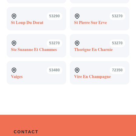
53290
53270
St Loup Du Dorat
St Pierre Sur Erve
53270
53270
Ste Suzanne Et Chammes
Thorigne En Charnie
53480
72350
Vaiges
Vire En Champagne
CONTACT