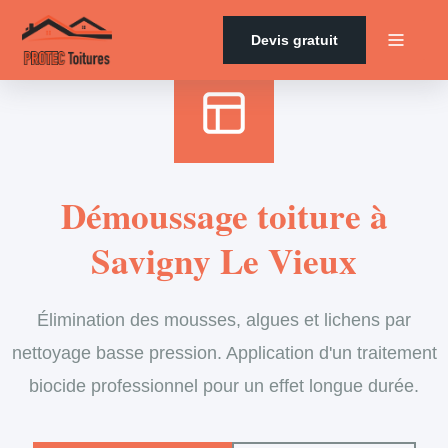
Accueil
›
Services
›
Couverture
›
Démoussage de toiture
Devis gratuit
Démoussage toiture à
Savigny Le Vieux
Élimination des mousses, algues et lichens par
nettoyage basse pression. Application d'un traitement
biocide professionnel pour un effet longue durée.