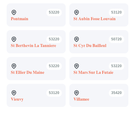
53220
53120
Pontmain
St Aubin Fosse Louvain
53220
50720
St Berthevin La Tanniere
St Cyr Du Bailleul
53220
53220
St Ellier Du Maine
St Mars Sur La Futaie
53120
35420
Vieuvy
Villamee