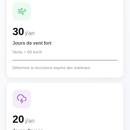
30
j/an
Jours de vent fort
Vents > 60 km/h
Détermine la résistance requise des matériaux
20
j/an