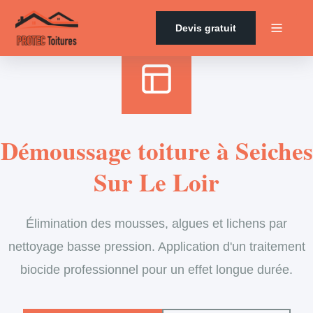
Accueil
›
Services
›
Couverture
›
Démoussage de toiture
Devis gratuit
Démoussage toiture à Seiches
Sur Le Loir
Élimination des mousses, algues et lichens par
nettoyage basse pression. Application d'un traitement
biocide professionnel pour un effet longue durée.