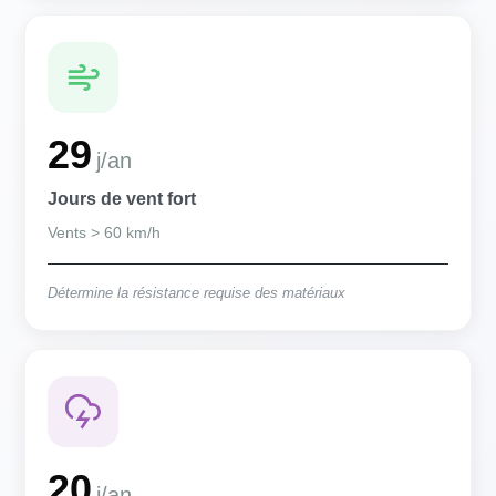
29
j/an
Jours de vent fort
Vents > 60 km/h
Détermine la résistance requise des matériaux
20
j/an