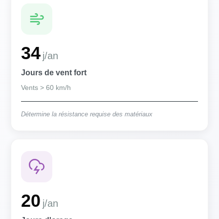
34
j/an
Jours de vent fort
Vents > 60 km/h
Détermine la résistance requise des matériaux
20
j/an