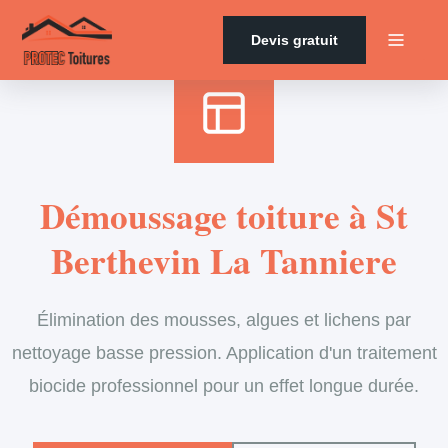
Accueil
›
Services
›
Couverture
›
Démoussage de toiture
Devis gratuit
Démoussage toiture à St
Berthevin La Tanniere
Élimination des mousses, algues et lichens par
nettoyage basse pression. Application d'un traitement
biocide professionnel pour un effet longue durée.