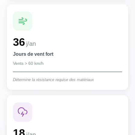
36
j/an
Jours de vent fort
Vents > 60 km/h
Détermine la résistance requise des matériaux
18
j/an