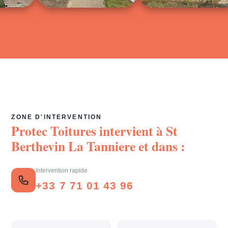
ZONE D'INTERVENTION
Protec Toitures intervient à
St
Berthevin La Tanniere
et dans :
Intervention rapide
+33 7 71 01 43 96