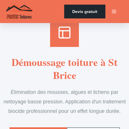
Accueil
›
Services
›
Couverture
›
Démoussage de toiture
Devis gratuit
Démoussage toiture à St
Brice
Élimination des mousses, algues et lichens par
nettoyage basse pression. Application d'un traitement
biocide professionnel pour un effet longue durée.