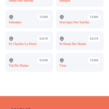
Sable Sur Sarthe
Saulges
72300
72300
Solesmes
Souvigne Sur Sarthe
53170
53170
St Charles La Foret
St Denis Du Maine
53340
72300
Val Du Maine
Vion